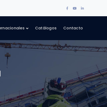
Facebook
Youtube
LinkedIn
Profile
Profile
Profile
ternacionales
Catálogos
Contacto
a