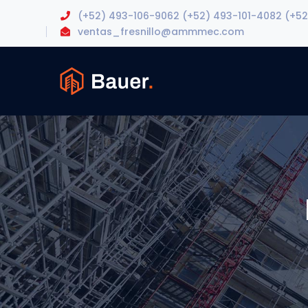
(+52) 493-106-9062 (+52) 493-101-4082 (+52
ventas_fresnillo@ammmec.com