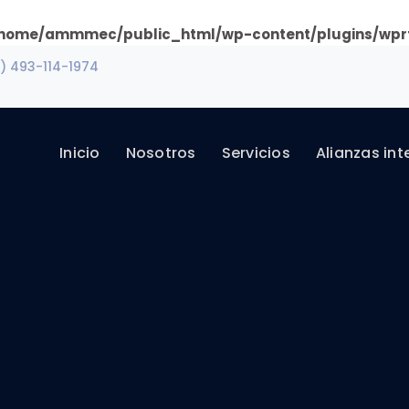
home/ammmec/public_html/wp-content/plugins/wprt
) 493-114-1974
Inicio
Nosotros
Servicios
Alianzas in