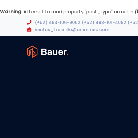
Warning
: Attempt to read property "post_type" on null in
/
(+52) 493-106-9062 (+52) 493-101-4082 (+52
ventas_fresnillo@ammmec.com