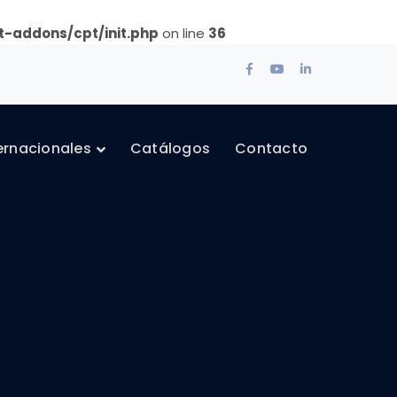
-addons/cpt/init.php
on line
36
Facebook
Youtube
LinkedIn
Profile
Profile
Profile
ternacionales
Catálogos
Contacto